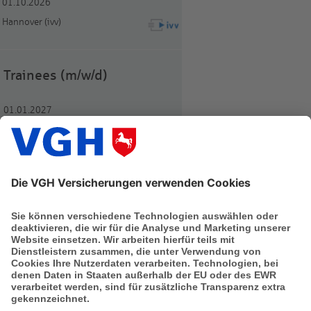
01.10.2026
Hannover (ivv)
Trainees (m/w/d)
01.01.2027
Hannover
Das sagen unsere Mitarbeiter
Mehr auf kununu.de