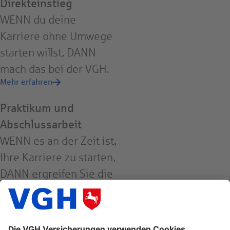
Direkteinstieg
WENN du deine
Karriere ohne Umwege
starten willst, DANN
mach das bei der VGH.
Mehr erfahren
Praktikum und
Abschlussarbeit
WENN es an der Zeit ist,
Ihre Karriere zu starten,
DANN ergreifen Sie die
Chance bei der VGH.
Mehr erfahren