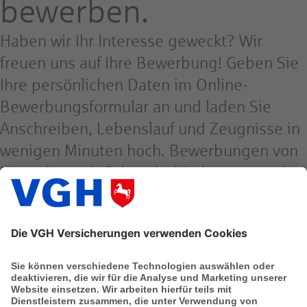
bewerben.
Haben wir Ihr Interesse geweckt? Wir
freuen uns auf Ihre Bewerbung! Geben Sie
Ihre persönlichen Daten im Online-
Bewerbungsformular an und laden Sie
Anschreiben, Lebenslauf und Zeugnisse in
wenigen Minuten hoch. Bewerbungen von
Menschen mit Schwerbehinderung werden
bei gleicher Qualifikation bevorzugt
berücksichtigt.
Weitere Informationen über den
Arbeitgeber ivv finden Sie unter
www.ivv.de
.